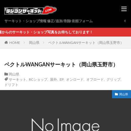
サーキット・ショップ情報 修正/追加/削除 依頼フォーム
サーキット・ショップ写真をお待ちしております！
岡山県
ベクトルWANGANサーキット（岡山県玉野市）
HOME
ベクトルWANGANサーキット（岡山県玉野市）
岡山県
サーキット
,
RCショップ
,
屋外
,
EP
,
オンロード
,
オフロード
,
グリップ
,
ドリフト
岡山県