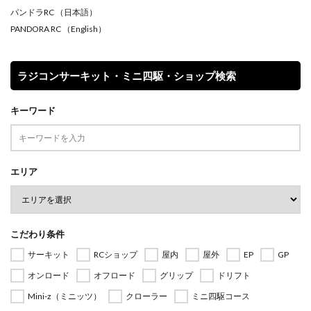
パンドラRC
（日本語）
PANDORA RC
（English）
ラジコンサーキット・ミニ四駆・ショップ検索
キーワード
エリア
こだわり条件
サーキット
RCショップ
屋内
屋外
EP
GP
オンロード
オフロード
グリップ
ドリフト
Mini-z（ミニッツ）
クローラー
ミニ四駆コース