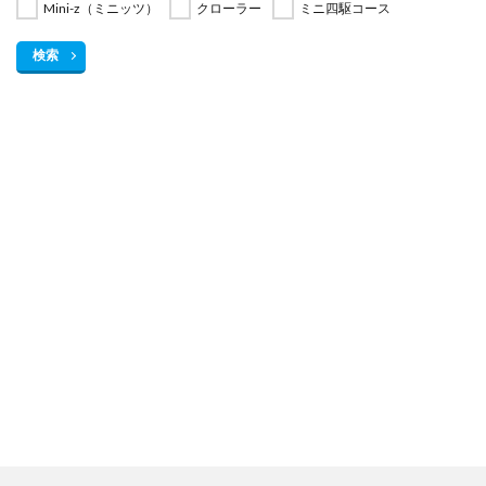
Mini-z（ミニッツ）
クローラー
ミニ四駆コース
検索