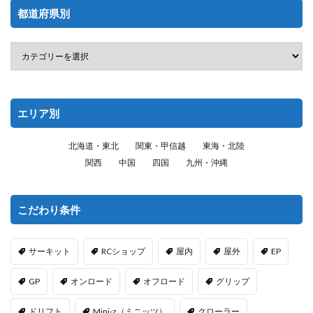
都道府県別
エリア別
北海道・東北
関東・甲信越
東海・北陸
関西
中国
四国
九州・沖縄
こだわり条件
サーキット
RCショップ
屋内
屋外
EP
GP
オンロード
オフロード
グリップ
ドリフト
Mini-z（ミニッツ）
クローラー