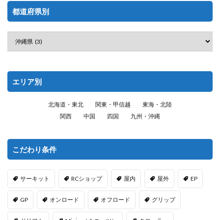
都道府県別
エリア別
北海道・東北
関東・甲信越
東海・北陸
関西
中国
四国
九州・沖縄
こだわり条件
サーキット
RCショップ
屋内
屋外
EP
GP
オンロード
オフロード
グリップ