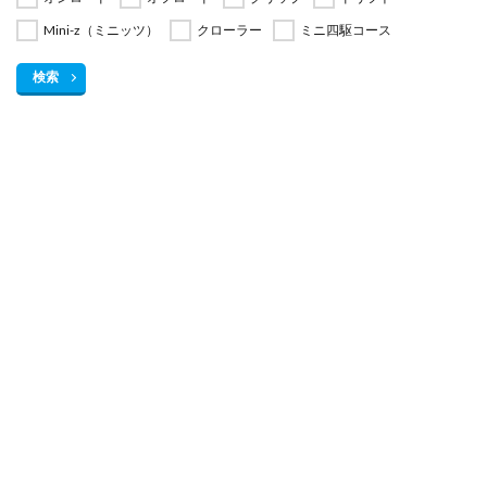
Mini-z（ミニッツ）
クローラー
ミニ四駆コース
検索