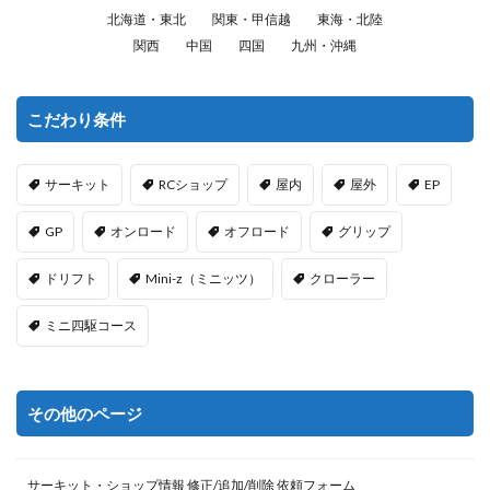
北海道・東北
関東・甲信越
東海・北陸
関西
中国
四国
九州・沖縄
こだわり条件
サーキット
RCショップ
屋内
屋外
EP
GP
オンロード
オフロード
グリップ
ドリフト
Mini-z（ミニッツ）
クローラー
ミニ四駆コース
その他のページ
サーキット・ショップ情報 修正/追加/削除 依頼フォーム