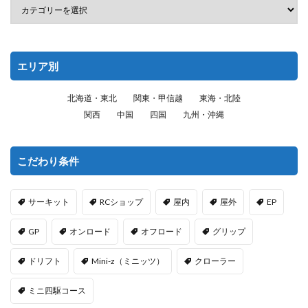
エリア別
北海道・東北
関東・甲信越
東海・北陸
関西
中国
四国
九州・沖縄
こだわり条件
サーキット
RCショップ
屋内
屋外
EP
GP
オンロード
オフロード
グリップ
ドリフト
Mini-z（ミニッツ）
クローラー
ミニ四駆コース