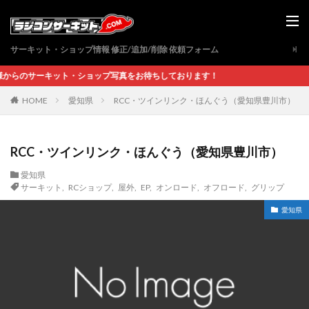
サーキット・ショップ情報 修正/追加/削除 依頼フォーム
サーキット・ショップ写真をお待ちしております！
愛知県
RCC・ツインリンク・ほんぐう（愛知県豊川市）
HOME
RCC・ツインリンク・ほんぐう（愛知県豊川市）
愛知県
サーキット
,
RCショップ
,
屋外
,
EP
,
オンロード
,
オフロード
,
グリップ
愛知県