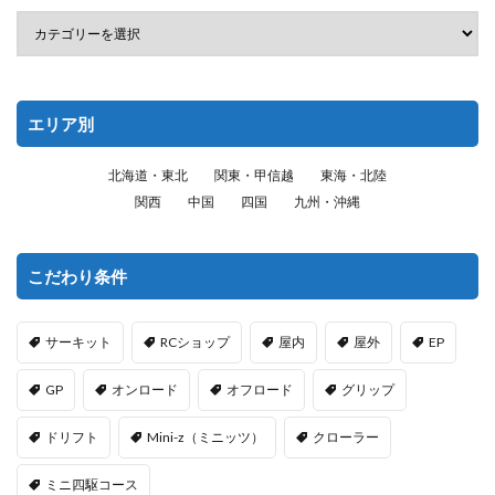
エリア別
北海道・東北
関東・甲信越
東海・北陸
関西
中国
四国
九州・沖縄
こだわり条件
サーキット
RCショップ
屋内
屋外
EP
GP
オンロード
オフロード
グリップ
ドリフト
Mini-z（ミニッツ）
クローラー
ミニ四駆コース