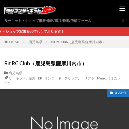
サーキット・ショップ情報 修正/追加/削除 依頼フォーム
ップ写真をお待ちしております！
鹿児島県
Bit RC Club（鹿児島県薩摩川内市）
HOME
Bit RC Club（鹿児島県薩摩川内市）
鹿児島県
サーキット
,
屋外
,
EP
,
オンロード
,
グリップ
,
ドリフト
,
Mini-z（ミニッ
ツ）
鹿児島県